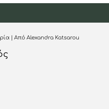
ρία
Από
Alexandra Katsarou
ός