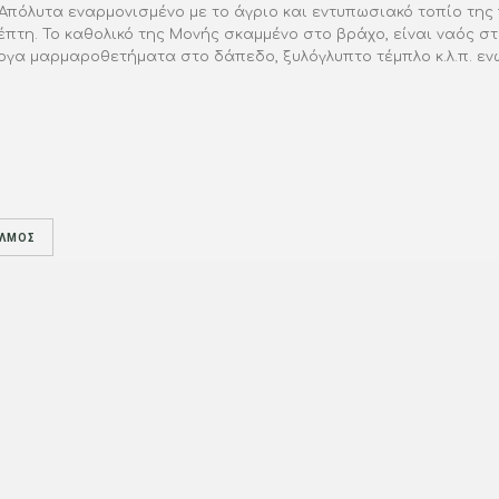
 Απόλυτα εναρμονισμένο με το άγριο και εντυπωσιακό τοπίο τη
πτη. Το καθολικό της Μονής σκαμμένο στο βράχο, είναι ναός σ
όλογα μαρμαροθετήματα στο δάπεδο, ξυλόγλυπτο τέμπλο κ.λ.π. ε
ΕΛΜΌΣ